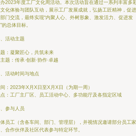
举办2023年度工厂文化周活动。本次活动旨在通过一系列丰富多
的文化体验与团队互动，展示工厂发展成就，弘扬工匠精神，促
跨部门交流，最终实现“内聚人心、外树形象、激发活力、促进发
”的总体目标。
二、活动主题
主题：凝聚匠心，共筑未来
主题：传承·创新·协作·卓越
三、活动时间与地点
间：2023年X月X日至X月X日（为期一周）
地点：工厂主厂区、员工活动中心、多功能厅及各指定区域
四、参与人员
全体员工（含各车间、部门、管理层），并视情况邀请部分员工
属、合作伙伴及社区代表参与特定环节。