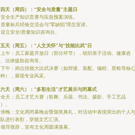
第四天（周四）：“安全与质量”主题日
. 安全生产知识竞赛与应急预案演练。
. 质量标兵经验交流会与“零缺陷”理念宣讲。
. 设立安全/质量知识咨询台。
五天（周五）：“人文关怀”与“技能比武”日
. 上午：员工家庭开放日（部分环节），组织亲子活动、健康咨
询、法律援助咨询等。
. 下午：岗位技能大比武决赛（如焊接、装配、编程、质检等核
工种），展现专业风采。
第六天（周六）：“多彩生活”才艺展示与闭幕式
. 全天：员工才艺大赛（歌舞、乐器、书法、摄影、手工艺品
等）。
. 傍晚：文化周闭幕晚会暨颁奖典礼，对活动中表现突出的个人
团队进行表彰，穿插文艺汇演。
. 领导致辞，宣布文化周圆满落幕。