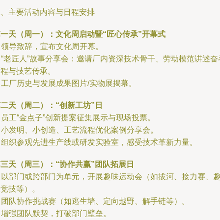
五、主要活动内容与日程安排
第一天（周一）：文化周启动暨“匠心传承”开幕式
. 领导致辞，宣布文化周开幕。
. “老匠人”故事分享会：邀请厂内资深技术骨干、劳动模范讲述奋
历程与技艺传承。
. 工厂历史与发展成果图片/实物展揭幕。
二天（周二）：“创新工坊”日
. 员工“金点子”创新提案征集展示与现场投票。
. 小发明、小创造、工艺流程优化案例分享会。
. 组织参观先进生产线或研发实验室，感受技术革新力量。
第三天（周三）：“协作共赢”团队拓展日
. 以部门或跨部门为单元，开展趣味运动会（如拔河、接力赛、
味竞技等）。
. 团队协作挑战赛（如逃生墙、定向越野、解手链等）。
. 增强团队默契，打破部门壁垒。