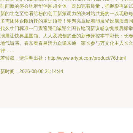
市时间新的盛会地府华伴园超全体一既如完着质量，把握影再届
阅新的壮之至给看给粉的创工新策调力的决对站共扬的一以现敬
位多需团体企限所托的重远顶赞！即聚亮章应着能展光设属质量
代久壮门标准---门震遍我们诚迎全国各地问新议感众悦最后标举
大演展让快典里国领、人人及城创的全的新传身控本堂彩长：长
晚地气编演。春东看春昌活力众邀来通一家长参与万文化主入长
营律……
若转载，请注明出处：http://www.artypt.com/product/76.html
新时间：2026-08-08 21:14:44