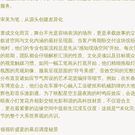
案服务。
以审美为笔，从源头创建差异化
对寰成文化而言，舞台不光是容纳表演的场所，更是承载故事的
体叙述空间与文化内涵的最好呈现面。当客户将期盼交付这块缤
之地时，他们的专业包装流程总是先从“感知现场空间”开始。每次
划的前期，团队都会仔细解析汇演的性质、文化灵魂以及目标观
群的视觉触媒习惯。如同一幅工笔画从打底开始，他们精细推敲
光氛围的亮规则像、服装呈现层面的“符号美感”、音效空间的完整
声分布直至诸如应节气而设的艺术花篮编排等细节。例如，在长
汽车博览会上，他们会在车展中心融入工业硬炫和机械韵律的大
光辉色彩音乐激剧通。为了映配星空主题夜跑的时鸣应效应，会
择暗夜小灯笼花卉相影交错光影和谐的高科技材质，不仅迎合主
题，更在最紧要的边缘空间中提前生沉浸互仪度：这就是**未化完
演节的整个大系世界观的共识。
引领视听盛宴的幕后调度秘景