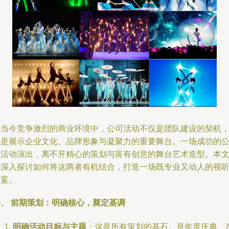
在当今竞争激烈的商业环境中，公司活动不仅是团队建设的契机
更是展示企业文化、品牌形象与凝聚力的重要舞台。一场成功的
司活动演出，离不开精心的策划与富有创意的舞台艺术造型。本
将深入探讨如何将这两者有机结合，打造一场既专业又动人的视
盛宴。
一、 前期策划：明确核心，奠定基调
明确活动目标与主题
：这是所有策划的基石。是年度庆典、