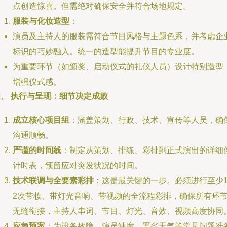
点创造惊喜。但需绝对确保安全并符合场地规定。
服装与化妆造型
：
演员及主持人的服装需符合节目风格与主题色系，并考虑企
标识的巧妙融入。统一的造型能提升节目的专业度。
为重要环节（如颁奖、启动仪式的礼仪人员）设计特别造型
增强仪式感。
四、 执行与呈现：细节决定成败
成立核心项目组
：涵盖策划、行政、技术、宣传等人员，确
沟通顺畅。
严谨的时间线
：制定从策划、排练、彩排到正式演出的详细
计时表，预留应对突发状况的时间。
技术联调与全要素彩排
：这是最关键的一步。必须进行至少1
2次带妆、带灯光音响、带视频的全流程彩排，确保所有环
无缝衔接，主持人串词、节目、灯光、音效、视频高度协同
应急预案
：为设备故障、演员缺席、恶劣天气等常见问题准