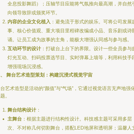
全息投影舞蹈）；压轴节目应能将气氛推向最高潮，并自然
向领导致辞或颁奖环节。
内容的企业文化植入
：避免流于形式的娱乐。可将公司发展
事、核心价值观、重大项目里程碑改编成小品、音乐剧或诗
诵。让员工成为故事的主角，能极大增强认同感与参与感。
互动环节的设计
：打破台上台下的界限。设计一些全员参与
灯光互动、扫码投票选节目、实时弹幕上墙等，利用科技手
增强现场沉浸感。
三、 舞台艺术造型策划：构建沉浸式视觉宇宙
台艺术造型是活动的“颜值”与“气场”，它通过视觉语言无声地强
主题。
舞台结构设计
：
主舞台
：根据主题进行结构性设计。科技感主题可采用多层
次、不对称几何切割舞台，搭配LED地屏和透明屏；温馨人