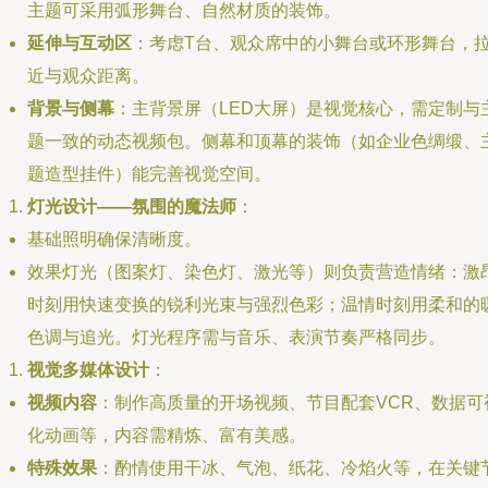
主题可采用弧形舞台、自然材质的装饰。
延伸与互动区
：考虑T台、观众席中的小舞台或环形舞台，
近与观众距离。
背景与侧幕
：主背景屏（LED大屏）是视觉核心，需定制与
题一致的动态视频包。侧幕和顶幕的装饰（如企业色绸缎、
题造型挂件）能完善视觉空间。
灯光设计——氛围的魔法师
：
基础照明确保清晰度。
效果灯光（图案灯、染色灯、激光等）则负责营造情绪：激
时刻用快速变换的锐利光束与强烈色彩；温情时刻用柔和的
色调与追光。灯光程序需与音乐、表演节奏严格同步。
视觉多媒体设计
：
视频内容
：制作高质量的开场视频、节目配套VCR、数据可
化动画等，内容需精炼、富有美感。
特殊效果
：酌情使用干冰、气泡、纸花、冷焰火等，在关键