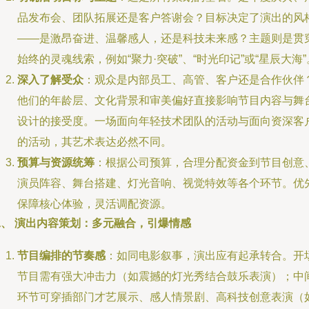
品发布会、团队拓展还是客户答谢会？目标决定了演出的风
——是激昂奋进、温馨感人，还是科技未来感？主题则是贯
始终的灵魂线索，例如“聚力·突破”、“时光印记”或“星辰大海”
深入了解受众
：观众是内部员工、高管、客户还是合作伙伴
他们的年龄层、文化背景和审美偏好直接影响节目内容与舞
设计的接受度。一场面向年轻技术团队的活动与面向资深客
的活动，其艺术表达必然不同。
预算与资源统筹
：根据公司预算，合理分配资金到节目创意
演员阵容、舞台搭建、灯光音响、视觉特效等各个环节。优
保障核心体验，灵活调配资源。
二、 演出内容策划：多元融合，引爆情感
节目编排的节奏感
：如同电影叙事，演出应有起承转合。开
节目需有强大冲击力（如震撼的灯光秀结合鼓乐表演）；中
环节可穿插部门才艺展示、感人情景剧、高科技创意表演（