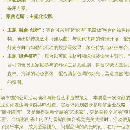
备用方案。
五、 案例点睛：主题化实践
主题“融合·创新”
：舞台可采用“齿轮”与“电路板”融合的抽象
构。演出以传统艺术（如戏曲）与现代街舞的碰撞开场，配
灯光在舞台勾勒出流动的数据流效果，象征传统与科技融合
主题“绿色征程”
：舞台以可回收材料和绿植装饰为主背景。
目可包含员工家庭参与的环保主题儿童剧，舞台视觉大量运
森林、海洋的动态影像，配合清新色调的灯光，营造自然纯
的氛围。
**
一场卓越的公司活动演出与舞台艺术造型策划，本质是一次深刻
企业文化表达与情感共鸣创造。它要求策划者既是理解企业战略
“商业顾问”，又是懂得调动情感的“艺术家”，更是掌控全局的“项
经理”。当精彩的演出内容与震撼的舞台视觉完美共振时，活动便
越了娱乐本身，成为凝聚团队、闪耀品牌的高光时刻，在每一位