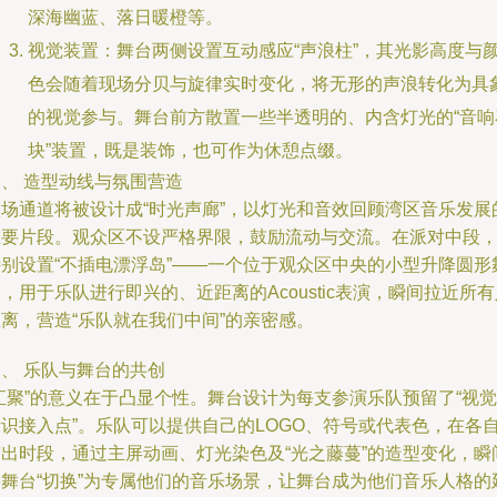
深海幽蓝、落日暖橙等。
视觉装置：舞台两侧设置互动感应“声浪柱”，其光影高度与
色会随着现场分贝与旋律实时变化，将无形的声浪转化为具
的视觉参与。舞台前方散置一些半透明的、内含灯光的“音响
块”装置，既是装饰，也可作为休憩点缀。
、 造型动线与氛围营造
入场通道将被设计成“时光声廊”，以灯光和音效回顾湾区音乐发展
重要片段。观众区不设严格界限，鼓励流动与交流。在派对中段
特别设置“不插电漂浮岛”——一个位于观众区中央的小型升降圆形
，用于乐队进行即兴的、近距离的Acoustic表演，瞬间拉近所有
离，营造“乐队就在我们中间”的亲密感。
、 乐队与舞台的共创
汇聚”的意义在于凸显个性。舞台设计为每支参演乐队预留了“视觉
标识接入点”。乐队可以提供自己的LOGO、符号或代表色，在各
演出时段，通过主屏动画、灯光染色及“光之藤蔓”的造型变化，瞬
将舞台“切换”为专属他们的音乐场景，让舞台成为他们音乐人格的