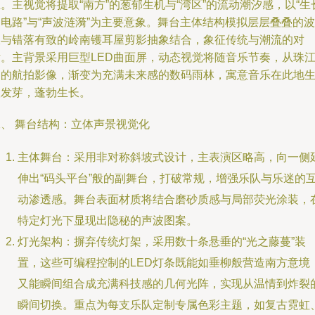
。主视觉将提取“南方”的葱郁生机与“湾区”的流动潮汐感，以“生
电路”与“声波涟漪”为主要意象。舞台主体结构模拟层层叠叠的波
浪与错落有致的岭南镬耳屋剪影抽象结合，象征传统与潮流的对
话。主背景采用巨型LED曲面屏，动态视觉将随音乐节奏，从珠
口的航拍影像，渐变为充满未来感的数码雨林，寓意音乐在此地
根发芽，蓬勃生长。
二、 舞台结构：立体声景视觉化
主体舞台：采用非对称斜坡式设计，主表演区略高，向一侧
伸出“码头平台”般的副舞台，打破常规，增强乐队与乐迷的
动渗透感。舞台表面材质将结合磨砂质感与局部荧光涂装，
特定灯光下显现出隐秘的声波图案。
灯光架构：摒弃传统灯架，采用数十条悬垂的“光之藤蔓”装
置，这些可编程控制的LED灯条既能如垂柳般营造南方意境
又能瞬间组合成充满科技感的几何光阵，实现从温情到炸裂
瞬间切换。重点为每支乐队定制专属色彩主题，如复古霓虹