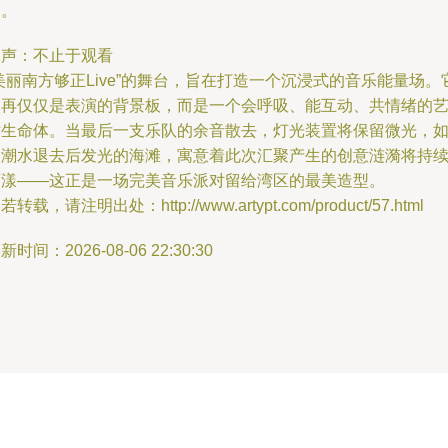
伸。
尾声：不止于观看
美丽南方够正Live”的舞台，旨在打造一个沉浸式的音乐能量场。
不再仅仅是表演的背景板，而是一个会呼吸、能互动、共情绪的
术生命体。当最后一支乐队的余音散去，灯光装置将保留微光，
同潮水退去后发光的海滩，寓意着此次汇聚产生的创意涟漪将持
荡漾——这正是一场完美音乐派对留给湾区的最美造型。
若转载，请注明出处：http://www.artypt.com/product/57.html
新时间：2026-08-06 22:30:30